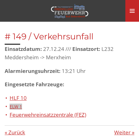
Zum
Hauptinhalt
springen
# 149 / Verkehrsunfall
Einsatzdatum:
27.12.24 ///
Einsatzort:
L232
Meddersheim -> Merxheim
Alarmierungsuhrzeit:
13:21 Uhr
Eingesetzte Fahrzeuge:
HLF 10
ELW 1
Feuerwehreinsatzzentrale (FEZ)
«
Zurück
Weiter
»