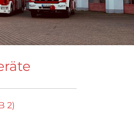
eräte
B 2)