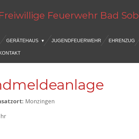
Freiwillige Feuerwehr
Bad
Sob
GERÄTEHAUS
JUGENDFEUERWEHR
EHRENZUG
KONTAKT
andmeldeanlage
nsatzort:
Monzingen
Uhr