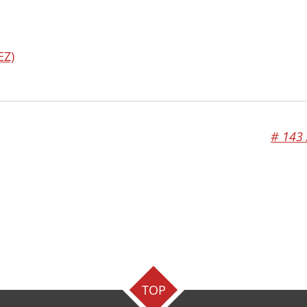
EZ)
# 143 
TOP