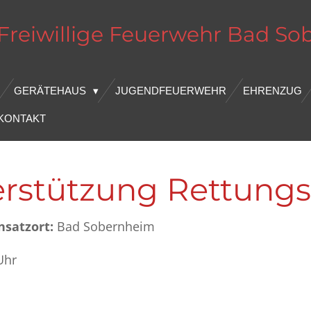
Freiwillige Feuerwehr
Bad
So
GERÄTEHAUS
JUGENDFEUERWEHR
EHRENZUG
KONTAKT
terstützung Rettungs
nsatzort:
Bad Sobernheim
Uhr