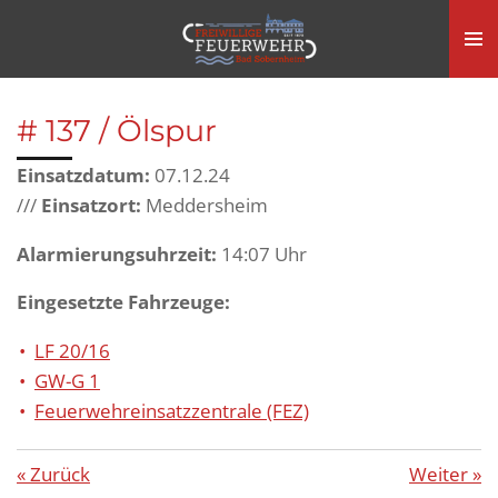
Zum
Hauptinhalt
springen
# 137 / Ölspur
Einsatzdatum:
07.12.24
///
Einsatzort:
Meddersheim
Alarmierungsuhrzeit:
14:07 Uhr
Eingesetzte Fahrzeuge:
LF 20/16
GW-G 1
Feuerwehreinsatzzentrale (FEZ)
«
Zurück
Weiter
»