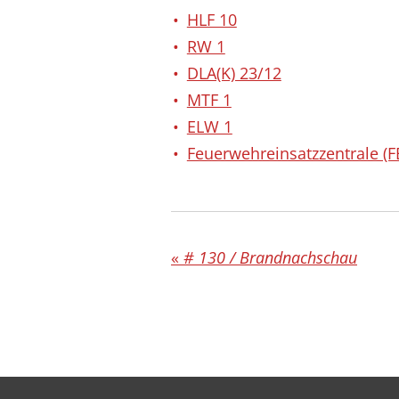
HLF 10
RW 1
DLA(K) 23/12
MTF 1
ELW 1
Feuerwehreinsatzzentrale (F
«
# 130 / Brandnachschau