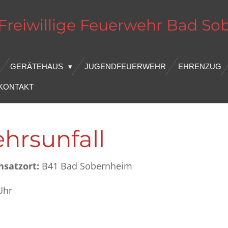
Freiwillige Feuerwehr
Bad
So
GERÄTEHAUS
JUGENDFEUERWEHR
EHRENZUG
KONTAKT
ehrsunfall
nsatzort:
B41 Bad Sobernheim
Uhr