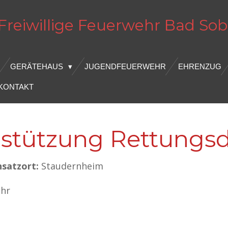
Freiwillige Feuerwehr
Bad
Sob
GERÄTEHAUS
JUGENDFEUERWEHR
EHRENZUG
KONTAKT
erstützung Rettungs
nsatzort:
Staudernheim
Uhr