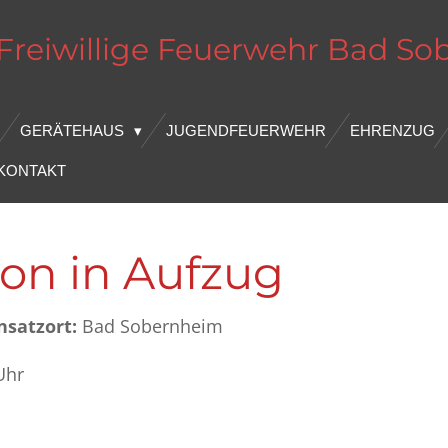
Freiwillige Feuerwehr
Bad
So
GERÄTEHAUS
JUGENDFEUERWEHR
EHRENZUG
KONTAKT
son in Aufzug
nsatzort:
Bad Sobernheim
Uhr