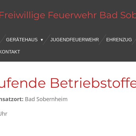
Freiwillige Feuerwehr
Bad
So
GERÄTEHAUS
JUGENDFEUERWEHR
EHRENZUG
KONTAKT
aufende Betriebstoff
nsatzort:
Bad Sobernheim
Uhr