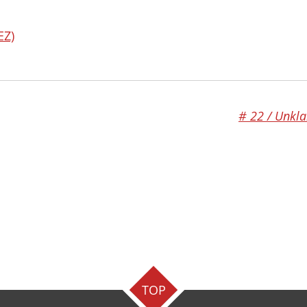
EZ)
# 22 / Unkl
TOP