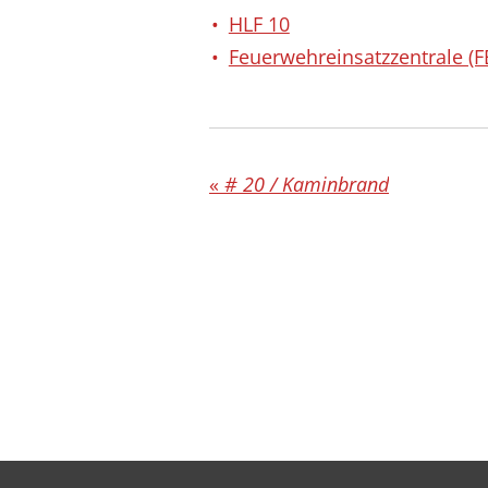
HLF 10
Feuerwehreinsatzzentrale (F
«
# 20 / Kaminbrand