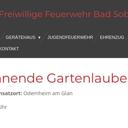
Freiwillige Feuerwehr
Bad
So
GERÄTEHAUS
JUGENDFEUERWEHR
EHRENZUG
KONTAKT
ennende Gartenlaube
nsatzort:
Odernheim am Glan
Uhr